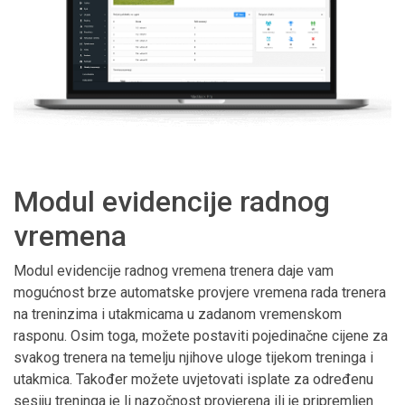
Modul evidencije radnog
vremena
Modul evidencije radnog vremena trenera daje vam
mogućnost brze automatske provjere vremena rada trenera
na treninzima i utakmicama u zadanom vremenskom
rasponu. Osim toga, možete postaviti pojedinačne cijene za
svakog trenera na temelju njihove uloge tijekom treninga i
utakmica. Također možete uvjetovati isplate za određenu
sesiju treninga je li nazočnost provjerena ili je pripremljen