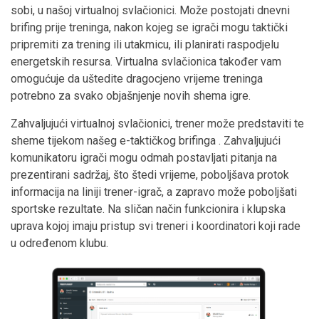
sobi, u našoj virtualnoj svlačionici. Može postojati dnevni
brifing prije treninga, nakon kojeg se igrači mogu taktički
pripremiti za trening ili utakmicu, ili planirati raspodjelu
energetskih resursa. Virtualna svlačionica također vam
omogućuje da uštedite dragocjeno vrijeme treninga
potrebno za svako objašnjenje novih shema igre.
Zahvaljujući virtualnoj svlačionici, trener može predstaviti te
sheme tijekom našeg e-taktičkog brifinga . Zahvaljujući
komunikatoru igrači mogu odmah postavljati pitanja na
prezentirani sadržaj, što štedi vrijeme, poboljšava protok
informacija na liniji trener-igrač, a zapravo može poboljšati
sportske rezultate. Na sličan način funkcionira i klupska
uprava kojoj imaju pristup svi treneri i koordinatori koji rade
u određenom klubu.