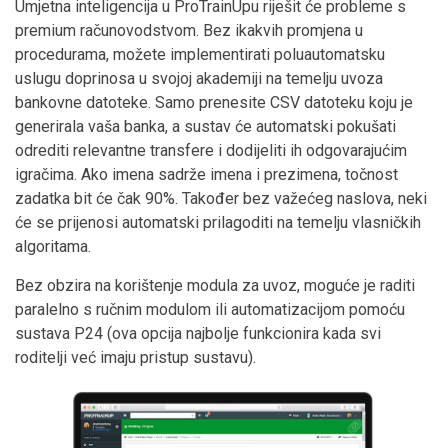
Umjetna inteligencija u ProTrainUpu riješit će probleme s
premium računovodstvom. Bez ikakvih promjena u
procedurama, možete implementirati poluautomatsku
uslugu doprinosa u svojoj akademiji na temelju uvoza
bankovne datoteke. Samo prenesite CSV datoteku koju je
generirala vaša banka, a sustav će automatski pokušati
odrediti relevantne transfere i dodijeliti ih odgovarajućim
igračima. Ako imena sadrže imena i prezimena, točnost
zadatka bit će čak 90%. Također bez važećeg naslova, neki
će se prijenosi automatski prilagoditi na temelju vlasničkih
algoritama.
Bez obzira na korištenje modula za uvoz, moguće je raditi
paralelno s ručnim modulom ili automatizacijom pomoću
sustava P24 (ova opcija najbolje funkcionira kada svi
roditelji već imaju pristup sustavu).