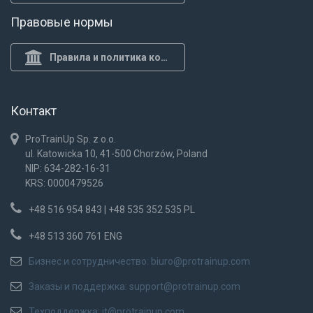
Правовые нормы
Правила и политика конф.
Контакт
ProTrainUp Sp. z o.o.
ul. Katowicka 10, 41-500 Chorzów, Poland
NIP: 634-282-16-31
KRS: 0000479526
+48 516 954 843 | +48 535 352 535 PL
+48 513 360 761 ENG
Бизнес и сотрудничество:
biuro@protrainup.com
Заказы и поддержка:
support@protrainup.com
Техподдержка:
it@protrainup.com