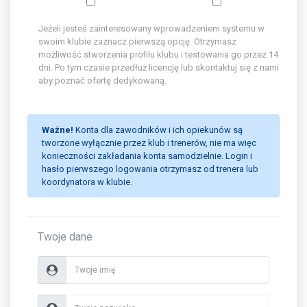
Jeżeli jesteś zainteresowany wprowadzeniem systemu w
swoim klubie zaznacz pierwszą opcję. Otrzymasz
możliwość stworzenia profilu klubu i testowania go przez 14
dni. Po tym czasie przedłuż licencję lub skontaktuj się z nami
aby poznać ofertę dedykowaną.
Ważne!
Konta dla zawodników i ich opiekunów są
tworzone wyłącznie przez klub i trenerów, nie ma więc
konieczności zakładania konta samodzielnie. Login i
hasło pierwszego logowania otrzymasz od trenera lub
koordynatora w klubie.
Twoje dane